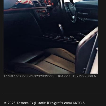
177487770 2205243232939233 5184721101327999368 N
© 2026 Tasarım Ekşi Grafix (Eksigrafix.com) KKTC &