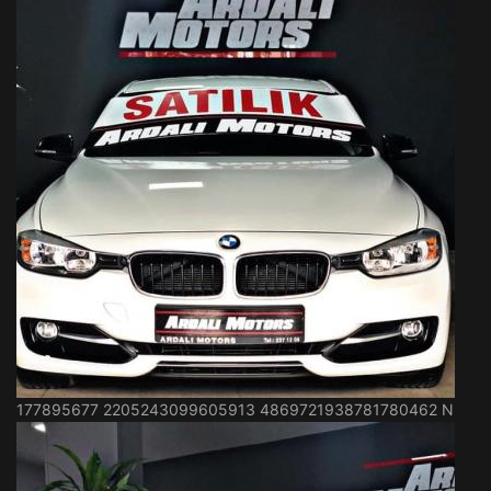
177895677 2205243099605913 4869721938781780462 N