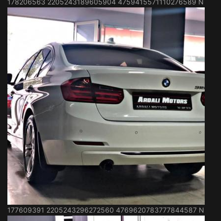
178206563 2205243189605904 4759415571110276589 N
177609391 2205243296272560 4769620783777844587 N