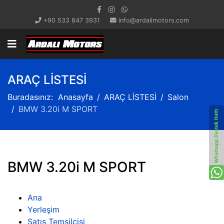
+90 533 847 3931
info@ardalimotors.com
ARAÇ LİSTESİ
Buradasınız:
Anasayfa
ARAÇ LİSTESİ
Salon
BMW 3.20i M SPORT
BMW 3.20i M SPORT
Ana
Yerleşim
Satış Temsilcisi