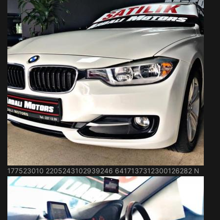
177523010 2205243102939246 6417137312300126282 N